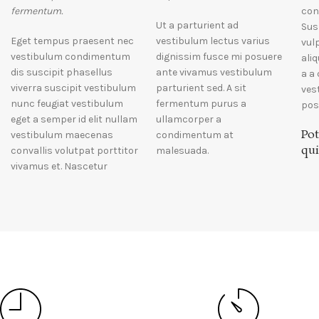
fermentum.
con
Ut a parturient ad
Sus
Eget tempus praesent nec
vestibulum lectus varius
vul
vestibulum condimentum
dignissim fusce mi posuere
ali
dis suscipit phasellus
ante vivamus vestibulum
a a
viverra suscipit vestibulum
parturient sed. A sit
ves
nunc feugiat vestibulum
fermentum purus a
pos
eget a semper id elit nullam
ullamcorper a
Pot
vestibulum maecenas
condimentum at
qu
convallis volutpat porttitor
malesuada.
vivamus et. Nascetur