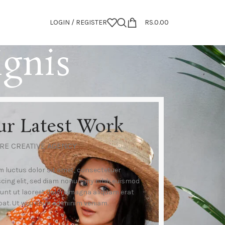
LOGIN / REGISTER
RS.
0.00
ignis
ur Latest Work
RE CREATIVE AGENCY
 luctus dolor sit amet, consectetuer
scing elit, sed diam nonummy nibh euismod
dunt ut laoreet dolore magna aliquam erat
pat. Ut wisi enim ad minim veniam.