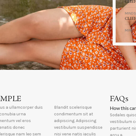
CLIE
MINDS
CLIE
MINDS
AMPLE
FAQs
ius a ullamcorper duis
Blandit scelerisque
How this can
t conubia urna
condimentum sit at
Sodales quisq
mentum vel eros
adipiscing. Adipiscing
vestibulum c
enatis donec
vestibulum suspendisse
parturient n
lerisque nam leo sem
nisi vene natis iaculis
arcu a.