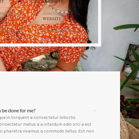
NT
DESIGNER
PARKLE SHOP
JOHN DOE
NT
WEBSITE
PARKLE SHOP
XTEMOS.COM/WOOD
 be done for me?
ue in torquent a consectetur lobortis
onsectetur metus a a interdum odio orci a est
isi pharetra vivamus a commodo tellus. Est non