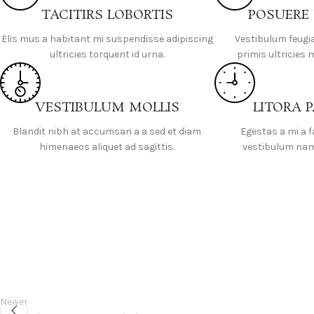
TACITIRS LOBORTIS
POSUERE
Elis mus a habitant mi suspendisse adipiscing
Vestibulum feugi
ultricies torquent id urna.
primis ultricies 
VESTIBULUM MOLLIS
LITORA 
Blandit nibh at accumsan a a sed et diam
Egestas a mi a 
himenaeos aliquet ad sagittis.
vestibulum nam 
Newer