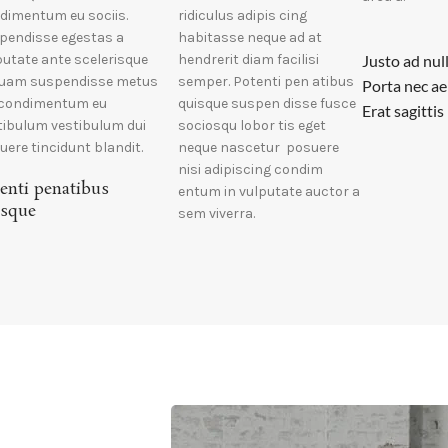
dimentum eu sociis.
ridiculus adipis cing
pendisse egestas a
habitasse neque ad at
putate ante scelerisque
hendrerit diam facilisi
Justo ad nul
quam suspendisse metus
semper. Potenti pen atibus
Porta nec a
 condimentum eu
quisque suspen disse fusce
Erat sagittis
tibulum vestibulum dui
sociosqu lobor tis eget
uere tincidunt blandit.
neque nascetur posuere
nisi adipiscing condim
enti penatibus
entum in vulputate auctor a
isque
sem viverra.