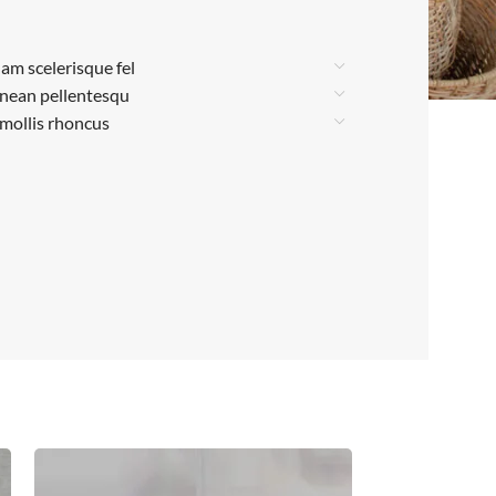
lam scelerisque fel
enean pellentesqu
 mollis rhoncus