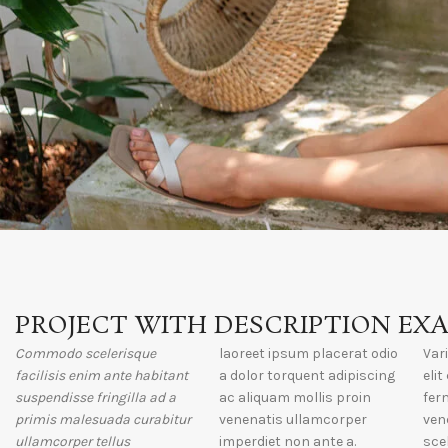
PROJECT WITH DESCRIPTION EX
Commodo scelerisque
laoreet ipsum placerat odio
Var
facilisis enim ante habitant
a dolor torquent adipiscing
eli
suspendisse fringilla ad a
ac aliquam mollis proin
fer
primis malesuada curabitur
venenatis ullamcorper
ven
ullamcorper tellus
imperdiet non ante a.
sce