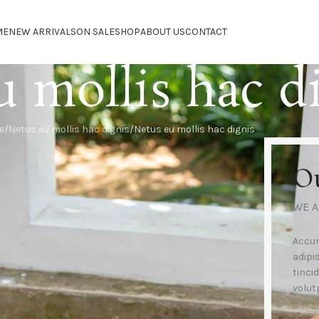
ME
NEW ARRIVALS
ON SALE
SHOP
ABOUT US
CONTACT
 mollis hac d
e
Netus eu mollis hac dignis
Netus eu mollis hac dignis
O
WE A
Accum
adipi
tinci
volut