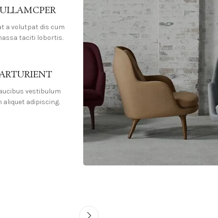
 ULLAMCPER
at a volutpat dis cum
massa taciti lobortis.
PARTURIENT
faucibus vestibulum
aliquet adipiscing.