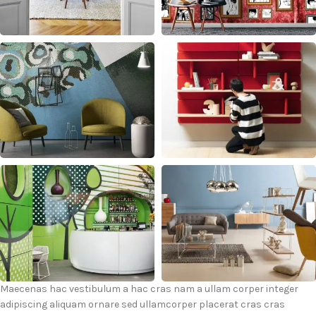
Maecenas hac vestibulum a hac cras nam a ullam corper integer
adipiscing aliquam ornare sed ullamcorper placerat cras cras