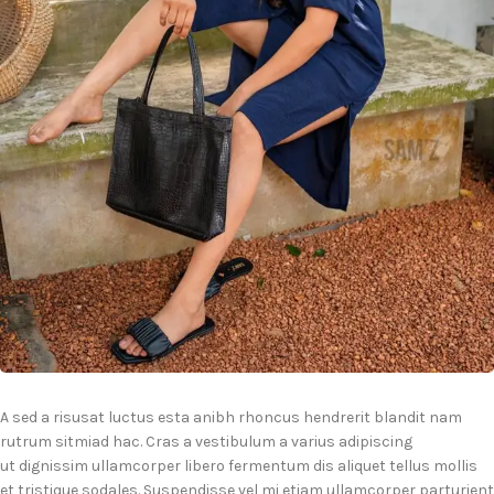
A sed a risusat luctus esta anibh rhoncus hendrerit blandit nam
rutrum sitmiad hac. Cras a vestibulum a varius adipiscing
ut dignissim ullamcorper libero fermentum dis aliquet tellus mollis
et tristique sodales. Suspendisse vel mi etiam ullamcorper parturient