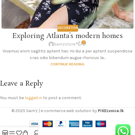
DECORATION
Exploring Atlanta’s modern homes
0
Samzstore
Vivamus enim sagittis aptent hac mi dui a per aptent suspendisse
cras odio bibendum augue rhoncus la...
CONTINUE READING
Leave a Reply
You must be
logged in
to post a comment.
© 2025 Sam'z | e-commerce web solution by
PIXELvoice.lk