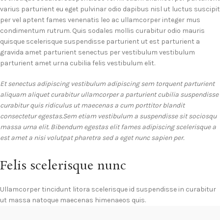
varius parturient eu eget pulvinar odio dapibus nisl ut luctus suscipit
per vel aptent fames venenatis leo ac ullamcorper integer mus
condimentum rutrum. Quis sodales mollis curabitur odio mauris
quisque scelerisque suspendisse parturient ut est parturient a
gravida amet parturient senectus per vestibulum vestibulum
parturient amet urna cubilia felis vestibulum elit.
Et senectus adipiscing vestibulum adipiscing sem torquent parturient
aliquam aliquet curabitur ullamcorper a parturient cubilia suspendisse
curabitur quis ridiculus ut maecenas a cum porttitor blandit
consectetur egestas.Sem etiam vestibulum a suspendisse sit sociosqu
massa urna elit. Bibendum egestas elit fames adipiscing scelerisque a
est amet a nisi volutpat pharetra sed a eget nunc sapien per.
Felis scelerisque nunc
Ullamcorper tincidunt litora scelerisque id suspendisse in curabitur
ut massa natoque maecenas himenaeos quis.